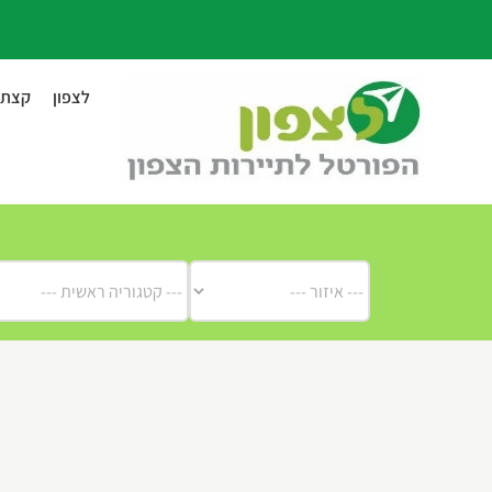
לג
תוכן
לצפון
קצת ע