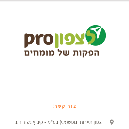
צור קשר!
צפון תיירות ונופש(א.י) בע"מ - קיבוץ גשור ד.נ