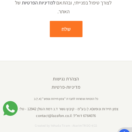
לצורך טיפול בפנייתי, ובהתאם
למדיניות הפרטיות
של
האתר.
הצהרת נגישות
מדיניות-פרטיות
כל הזכויות שמורות לחברת "צפון תיירות ונופש" (א.י) ב
צפון תיירות ונופש(א.י) בע"מ - קיבוץ גשור ד.נ רמת הגולן 12942 - טל:
04-
6764076
דוא"ל:
contact@lazafon.co.il
Created by
Yehuda Tiram - AtarimTR DO 4/22
פתח סרגל נגישות