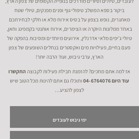
לעובדים, טיולים וסיורים מודרכים בנופייה הקסומים של צפון הארץ,
ביקור בספא המשלב טיפולי גוף ופנים מפנקים, טיולי שטח
מאתגרים, נופש בצפון על בסיס אירוח מלא או חלקי לבחירתכם
באחד ממלונות היוקרה או הצימרים, אירוח אותנטי בקמפינג וחאן,
טיולי ג'יפים מלאי אדרנלין, אירועים מיוחדים ומסיבות בהפקה של
פעם בחיים, פעילויות מים ואקסטרים בנחלים השופעים של צפון
הארץ, ערבי גיבוש, ועוד הרבה יותר!
אז למה אתם מחכים? להזמנת חבילת פעילות לקבוצה
התקשרו
עוד היום 04-6764076
ותוכלו גם אתם להינות מכל הטוב שיש
לצפון להציע…
ימי גיבוש לעובדים