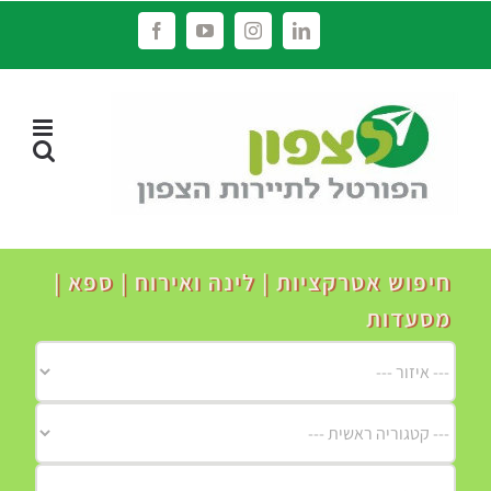
לג
Facebook
YouTube
Instagram
LinkedIn
תוכן
חיפוש אטרקציות | לינה ואירוח | ספא |
מסעדות