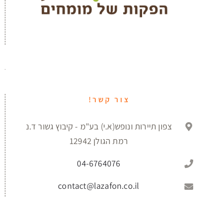
צור קשר!
צפון תיירות ונופש(א.י) בע"מ - קיבוץ גשור ד.נ
רמת הגולן 12942
04-6764076
contact@lazafon.co.il