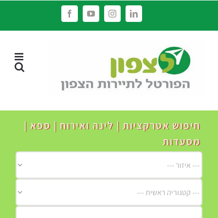
לג
Facebook
YouTube
Instagram
LinkedIn
תוכן
חיפוש אטרקציות | לינה ואירוח | ספא |
מסעדות