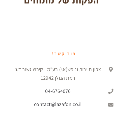
צור קשר!
צפון תיירות ונופש(א.י) בע"מ - קיבוץ גשור ד.נ
רמת הגולן 12942
04-6764076
contact@lazafon.co.il