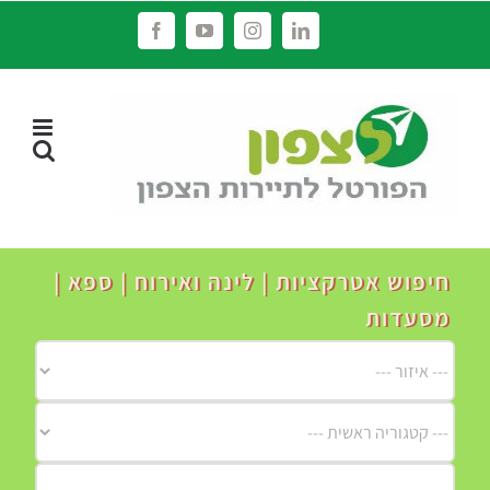
לג
Facebook
YouTube
Instagram
LinkedIn
תוכן
חיפוש אטרקציות | לינה ואירוח | ספא |
מסעדות