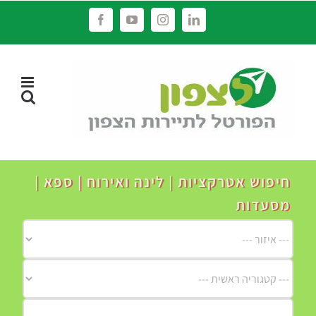
לג
Facebook
YouTube
Instagram
LinkedIn
תוכן
חיפוש אטרקציות | לינה ואירוח | ספא |
מסעדות