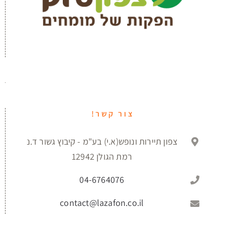
צור קשר!
צפון תיירות ונופש(א.י) בע"מ - קיבוץ גשור ד.נ
רמת הגולן 12942
04-6764076
contact@lazafon.co.il