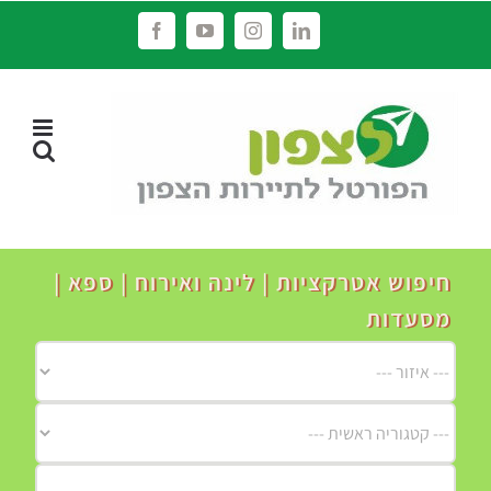
לג
Facebook
YouTube
Instagram
LinkedIn
תוכן
חיפוש אטרקציות | לינה ואירוח | ספא |
מסעדות