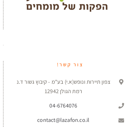
צור קשר!
צפון תיירות ונופש(א.י) בע"מ - קיבוץ גשור ד.נ
רמת הגולן 12942
04-6764076
contact@lazafon.co.il