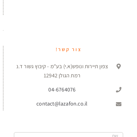
צור קשר!
צפון תיירות ונופש(א.י) בע"מ - קיבוץ גשור ד.נ
רמת הגולן 12942
04-6764076
contact@lazafon.co.il