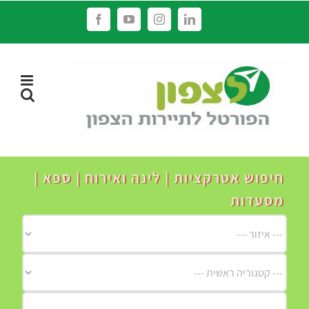
לג
Facebook
YouTube
Instagram
LinkedIn
תוכן
חיפוש אטרקציות | לינה ואירוח | ספא |
מסעדות