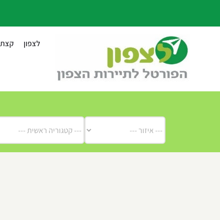
לג
תוכן
לצפון
קצת ע