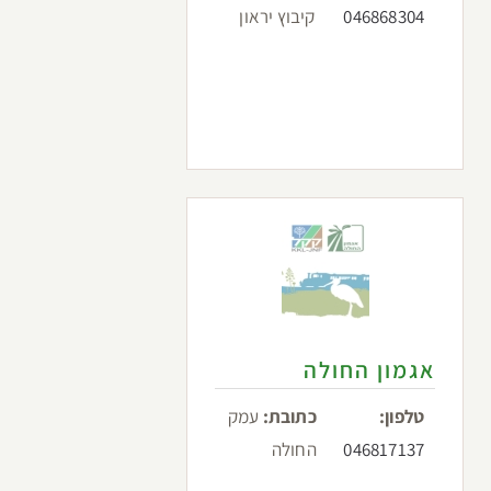
046868304
קיבוץ יראון
אגמון החולה
טלפון:
כתובת:
עמק
046817137
החולה