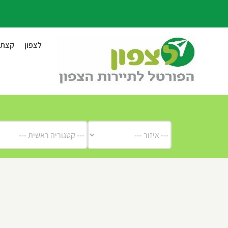
לג
תוכן
לצפון
קצת ע