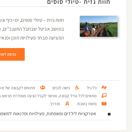
חוות גזית -טיולי סוסים
חוות גזית – טיולי סוסים, ימי כיף ו
במושב אביטל שבחבל התענכ"ים, נ
המציעה מבחר פעילויות תוכן ופנאי ל
כניסה לאת
כל גיל
גישה לנכים
מתאים לקבוצה של מעל 100 א
מתאים לכל גודל קבוצה, אפשר לקבל הצעה מסודרת מראש בטל: 3936096
פתוח בשבת
מודרך
אטרקציות לילדים ומשפחות, פעילויות וסדנאות למשפח