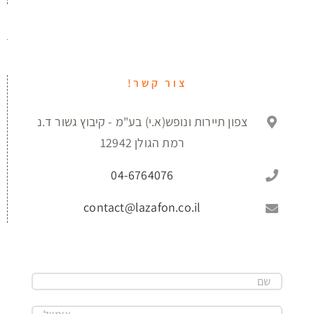
צור קשר!
צפון תיירות ונופש(א.י) בע"מ - קיבוץ גשור ד.נ
רמת הגולן 12942
04-6764076
contact@lazafon.co.il