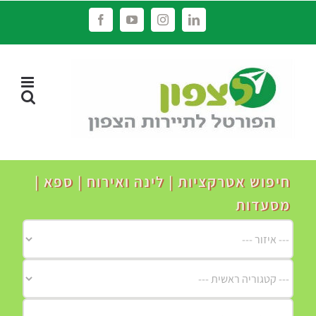
לג
Facebook
YouTube
Instagram
LinkedIn
תוכן
חיפוש אטרקציות | לינה ואירוח | ספא |
מסעדות