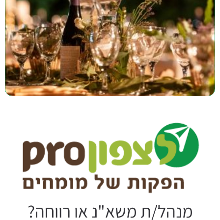
מנהל/ת משא"נ או רווחה?