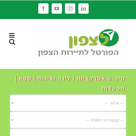
לג
Facebook
YouTube
Instagram
LinkedIn
תוכן
חיפוש אטרקציות | לינה ואירוח | ספא |
מסעדות