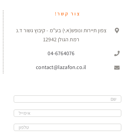
צור קשר!
צפון תיירות ונופש(א.י) בע"מ - קיבוץ גשור ד.נ
רמת הגולן 12942
04-6764076
contact@lazafon.co.il