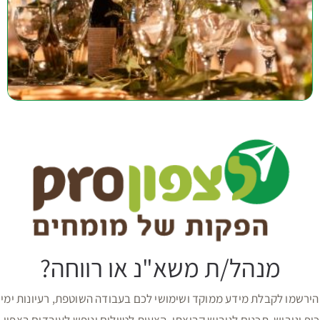
מנהל/ת משא"נ או רווחה?
הירשמו לקבלת מידע ממוקד ושימושי לכם בעבודה השוטפת, רעיונות ימי
כיף וגיבוש, תכנים לגיבוש קבוצתי, הצעות לטיולים ונופש לעובדים בצפון.