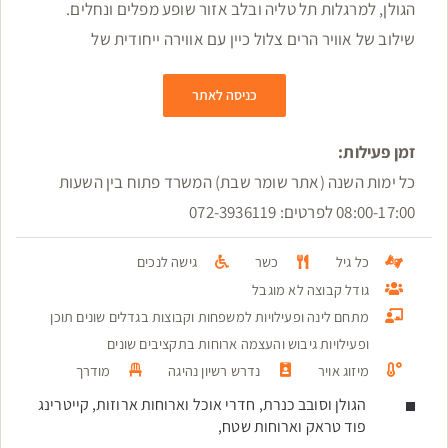
הגולן, למרגלות תל טליה ובלב אזור שופע מפלים ונחלים.
שילוב של אוויר הרים צלול כיין עם אווירה ייחודית של
כניסה לאתר
זמן פעילות:
כל ימות השנה (אתר שומר שבת) המשרד פתוח בין השעות
08:00-17:00 לפרטים: 072-3936119
כל גיל
כשר
גישה לנכים
גודל קבוצה לא מוגבל
מתחם לינה ופעילויות למשפחות וקבוצות בגדלים שונים תוכן
ופעילויות גיבוש והעצמה ארוחות בתקציבים שונים
מיזוג אויר
נדרש רשיון נהיגה
מודרך
הגולן וסובב כנרת, חדרי אוכל וארוחות ארוזות, קייטרינג
פוד טראק וארוחות שטח,