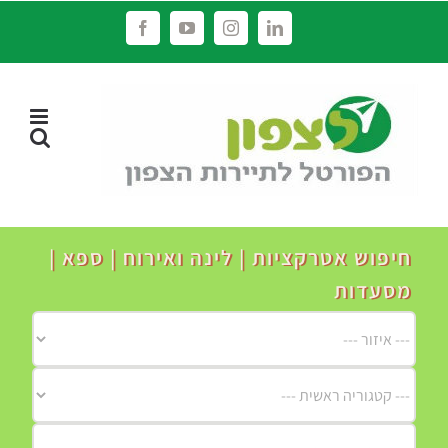
לג
Facebook
YouTube
Instagram
LinkedIn
תוכן
חיפוש אטרקציות | לינה ואירוח | ספא |
מסעדות