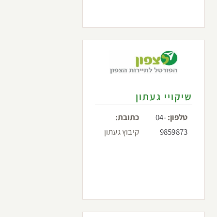
שיקויי געתון
טלפון:
04-
כתובת:
9859873
קיבוץ געתון