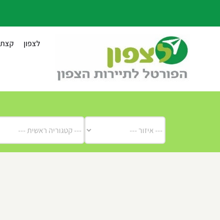
לג
תוכן
לצפון
קצת ע