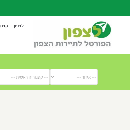
לג
תוכן
לצפון
קצת ע