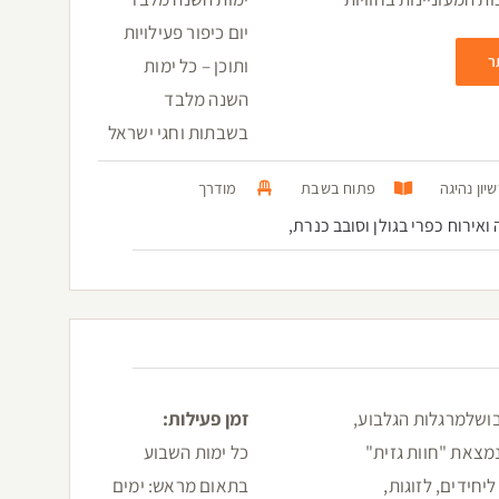
יום כיפור פעילויות
ר
ותוכן – כל ימות
השנה מלבד
בשבתות וחגי ישראל
יון נהיגה
פתוח בשבת
מודרך
ה ואירוח כפרי בגולן וסובב כנרת,
גיבושלמרגלות הגלבוע,
זמן פעילות:
מצאת "חוות גזית"
כל ימות השבוע
יחידים, לזוגות,
בתאום מראש: ימים