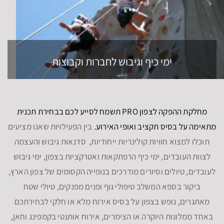
ימי כיף וגיבוש לחברות וקבוצות
מחלקת ההפקה לצפון PRO תשמח לסייע לכם בבחירת תכנית
מתאימה על בסיס תקציב ואופי האירוע.
בין הפעילויות שאנו מציעים
תוכלו למצוא חוויות קולינריות ייחודיות, סדנאות גיבוש והעצמה
לצוות העובדים, ימי כיף הרפתקאות ואטרקציות בצפון, ימי גיבוש
לעובדים, טיולים וסיורים מודרכים בנופייה הקסומים של צפון הארץ,
ביקור בספא המשלב טיפולי גוף ופנים מפנקים, טיולי שטח
מאתגרים, נופש בצפון על בסיס אירוח מלא או חלקי לבחירתכם
באחד ממלונות היוקרה או הצימרים, אירוח אותנטי בקמפינג וחאן,