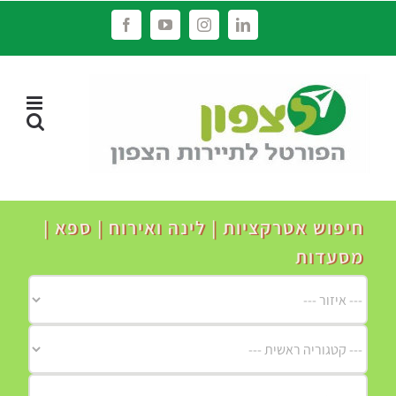
לג
Facebook
YouTube
Instagram
LinkedIn
תוכן
חיפוש אטרקציות | לינה ואירוח | ספא |
מסעדות