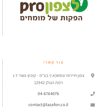
צור קשר!
צפון תיירות ונופש(א.י) בע"מ - קיבוץ גשור ד.נ
רמת הגולן 12942
04-6764076
contact@lazafon.co.il