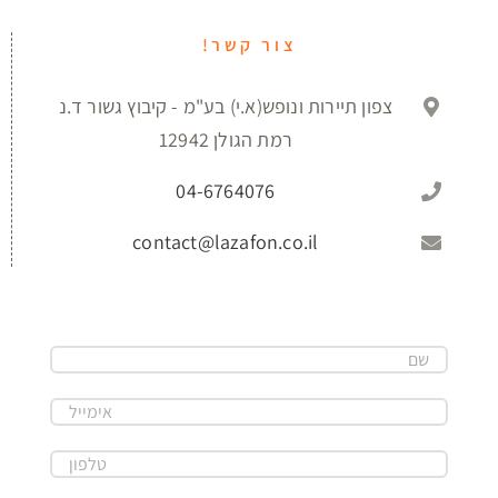
צור קשר!
צפון תיירות ונופש(א.י) בע"מ - קיבוץ גשור ד.נ
רמת הגולן 12942
04-6764076
contact@lazafon.co.il