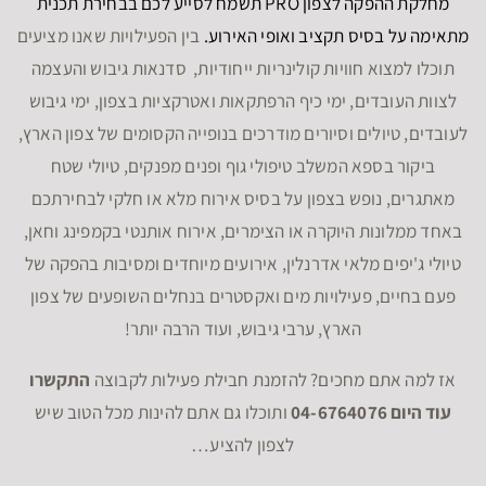
מחלקת ההפקה לצפון PRO תשמח לסייע לכם בבחירת תכנית
מתאימה על בסיס תקציב ואופי האירוע.
בין הפעילויות שאנו מציעים
תוכלו למצוא חוויות קולינריות ייחודיות, סדנאות גיבוש והעצמה
לצוות העובדים, ימי כיף הרפתקאות ואטרקציות בצפון, ימי גיבוש
לעובדים, טיולים וסיורים מודרכים בנופייה הקסומים של צפון הארץ,
ביקור בספא המשלב טיפולי גוף ופנים מפנקים, טיולי שטח
מאתגרים, נופש בצפון על בסיס אירוח מלא או חלקי לבחירתכם
באחד ממלונות היוקרה או הצימרים, אירוח אותנטי בקמפינג וחאן,
טיולי ג'יפים מלאי אדרנלין, אירועים מיוחדים ומסיבות בהפקה של
פעם בחיים, פעילויות מים ואקסטרים בנחלים השופעים של צפון
הארץ, ערבי גיבוש, ועוד הרבה יותר!
אז למה אתם מחכים? להזמנת חבילת פעילות לקבוצה
התקשרו
עוד היום 04-6764076
ותוכלו גם אתם להינות מכל הטוב שיש
לצפון להציע…