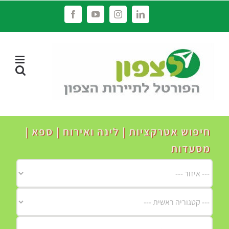
לג
Facebook
YouTube
Instagram
LinkedIn
תוכן
חיפוש אטרקציות | לינה ואירוח | ספא |
מסעדות