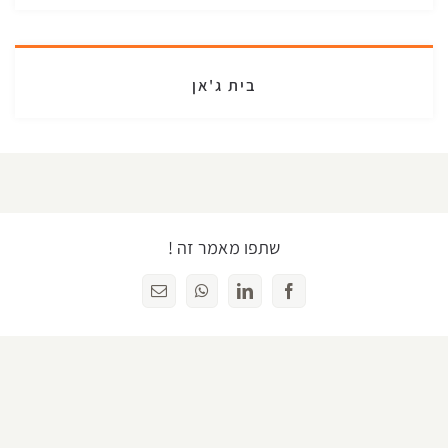
בית ג'אן
שתפו מאמר זה !
Facebook
LinkedIn
WhatsApp
כתובת
דואר
אלקטרוני