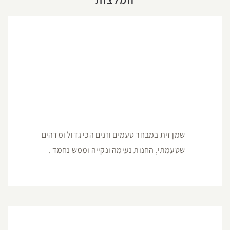
שמן זית במבחר טעמים וזנים הכי גדול ומדהים
שטעמתי, החנות נעימה ונקייה וממש נחמד .
מרכז המבקרים נמצא בקיבוץ גשור בדרום הגולן
והשמן זית הכי טוב שטעמנו