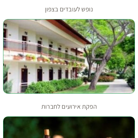
מנהל/ת משא"נ או רווחה?