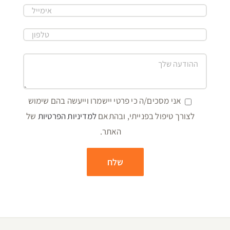
הצהרת נגישות
מדיניות-פרטיות
כל הזכויות שמורות לחברת "צפון תיירות ונופש" (א.י) ב
צפון תיירות ונופש(א.י) בע"מ - קיבוץ גשור ד.נ רמת הגולן 12942 - טל:
04-
6764076
דוא"ל:
contact@lazafon.co.il
Created by
Yehuda Tiram - AtarimTR DO 4/22