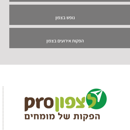
צור קשר!
צפון תיירות ונופש(א.י) בע"מ - קיבוץ גשור ד.נ
רמת הגולן 12942
04-6764076
contact@lazafon.co.il