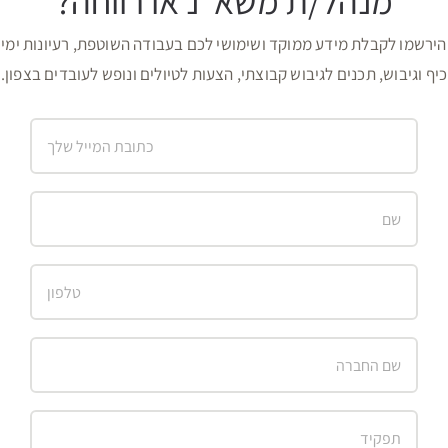
אני מסכים/ה כי פרטי יישמרו וייעשה בהם שימוש לצורך
טיפול בפנייתי, ובהתאם
למדיניות הפרטיות
של האתר.
פופולרי
לאחרונה
נופש חברה בצפון: הפקה מא' ועד ת' לחברות וארגונים |
לצפון
מרץ 27th, 2020
15 רעיונות ימי גיבוש לעובדים -חורף בצפון