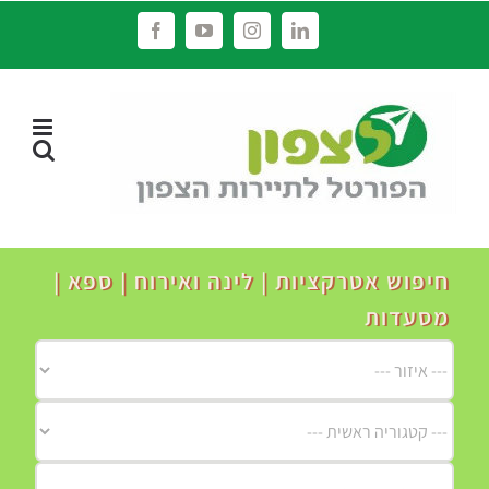
לג
Facebook
YouTube
Instagram
LinkedIn
תוכן
חיפוש אטרקציות | לינה ואירוח | ספא |
מסעדות