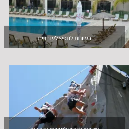
מחלקת ההפקה לצפון PRO תשמח לסייע לכם בבחירת תכנית
מתאימה על בסיס תקציב ואופי האירוע.
בין הפעילויות שאנו מציעים
תוכלו למצוא חוויות קולינריות ייחודיות, סדנאות גיבוש והעצמה
לצוות העובדים, ימי כיף הרפתקאות ואטרקציות בצפון, ימי גיבוש
לעובדים, טיולים וסיורים מודרכים בנופייה הקסומים של צפון הארץ,
ביקור בספא המשלב טיפולי גוף ופנים מפנקים, טיולי שטח
מאתגרים, נופש בצפון על בסיס אירוח מלא או חלקי לבחירתכם
באחד ממלונות היוקרה או הצימרים, אירוח אותנטי בקמפינג וחאן,
טיולי ג'יפים מלאי אדרנלין, אירועים מיוחדים ומסיבות בהפקה של
פעם בחיים, פעילויות מים ואקסטרים בנחלים השופעים של צפון
הארץ, ערבי גיבוש, ועוד הרבה יותר!
אז למה אתם מחכים? להזמנת חבילת פעילות לקבוצה
התקשרו