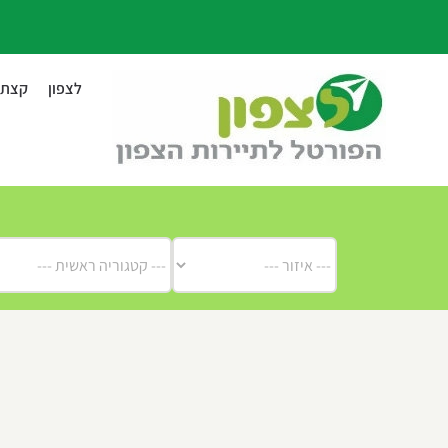
לג
תוכן
לצפון
קצת ע