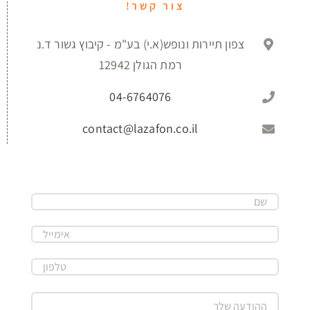
צור קשר!
צפון תיירות ונופש(א.י) בע"מ - קיבוץ גשור ד.נ
רמת הגולן 12942
04-6764076
contact@lazafon.co.il