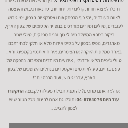
מתאימה על בסיס תקציב ואופי האירוע.
בין הפעילויות שאנו מציעים
תוכלו למצוא חוויות קולינריות ייחודיות, סדנאות גיבוש והעצמה
לצוות העובדים, ימי כיף הרפתקאות ואטרקציות בצפון, ימי גיבוש
לעובדים, טיולים וסיורים מודרכים בנופייה הקסומים של צפון הארץ,
ביקור בספא המשלב טיפולי גוף ופנים מפנקים, טיולי שטח
מאתגרים, נופש בצפון על בסיס אירוח מלא או חלקי לבחירתכם
באחד ממלונות היוקרה או הצימרים, אירוח אותנטי בקמפינג וחאן,
טיולי ג'יפים מלאי אדרנלין, אירועים מיוחדים ומסיבות בהפקה של
פעם בחיים, פעילויות מים ואקסטרים בנחלים השופעים של צפון
הארץ, ערבי גיבוש, ועוד הרבה יותר!
אז למה אתם מחכים? להזמנת חבילת פעילות לקבוצה
התקשרו
עוד היום 04-6764076
ותוכלו גם אתם להינות מכל הטוב שיש
לצפון להציע…