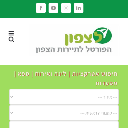
לג
Facebook
YouTube
Instagram
LinkedIn
תוכן
חיפוש אטרקציות | לינה ואירוח | ספא |
מסעדות