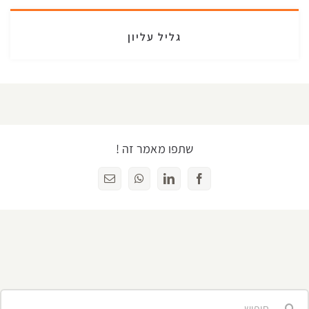
גליל עליון
שתפו מאמר זה !
Facebook
LinkedIn
WhatsApp
כתובת
דואר
אלקטרוני
יפוש...