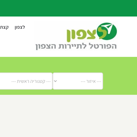
לג
תוכן
לצפון
קצת ע