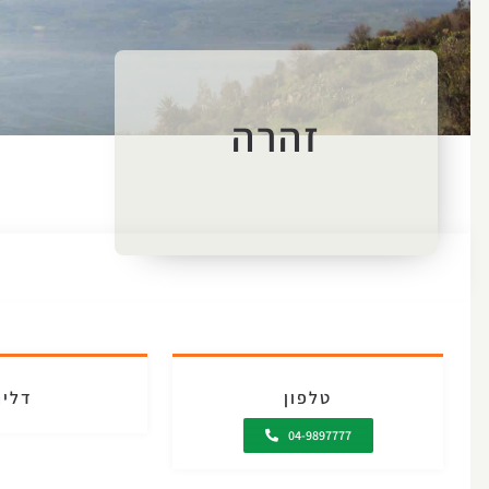
זהרה
טלפון
דליה
04-9897777