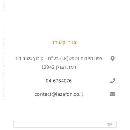
צור קשר!
צפון תיירות ונופש(א.י) בע"מ - קיבוץ גשור ד.נ
רמת הגולן 12942
04-6764076
contact@lazafon.co.il