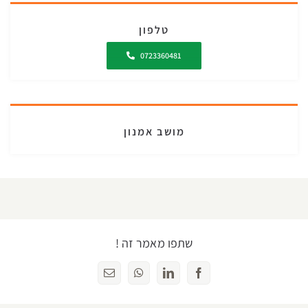
טלפון
0723360481
מושב אמנון
שתפו מאמר זה !
Facebook
LinkedIn
WhatsApp
כתובת
דואר
אלקטרוני