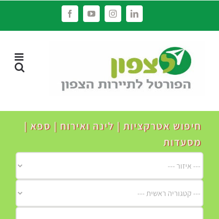
לג
Facebook
YouTube
Instagram
LinkedIn
תוכן
חיפוש אטרקציות | לינה ואירוח | ספא |
מסעדות