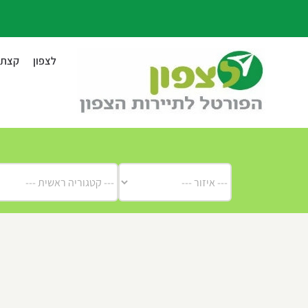
לג
תוכן
לצפון
קצת ע