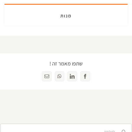
מנות
שתפו מאמר זה !
Facebook
LinkedIn
WhatsApp
כתובת
דואר
אלקטרוני
יפוש...