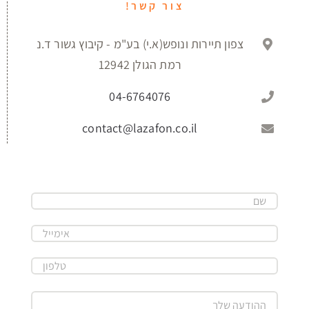
צור קשר!
צפון תיירות ונופש(א.י) בע"מ - קיבוץ גשור ד.נ
רמת הגולן 12942
04-6764076
contact@lazafon.co.il