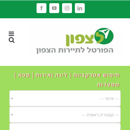
לג
Facebook
YouTube
Instagram
LinkedIn
תוכן
חיפוש אטרקציות | לינה ואירוח | ספא |
מסעדות