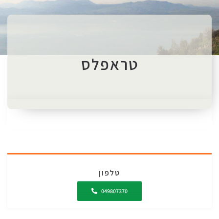
טראפלס
טלפון
049807370