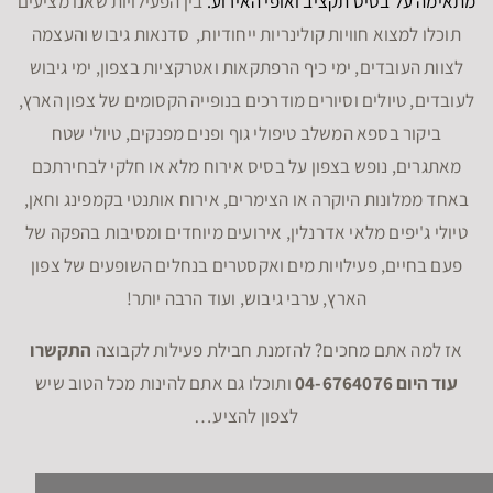
מתאימה על בסיס תקציב ואופי האירוע.
בין הפעילויות שאנו מציעים
תוכלו למצוא חוויות קולינריות ייחודיות, סדנאות גיבוש והעצמה
לצוות העובדים, ימי כיף הרפתקאות ואטרקציות בצפון, ימי גיבוש
לעובדים, טיולים וסיורים מודרכים בנופייה הקסומים של צפון הארץ,
ביקור בספא המשלב טיפולי גוף ופנים מפנקים, טיולי שטח
מאתגרים, נופש בצפון על בסיס אירוח מלא או חלקי לבחירתכם
באחד ממלונות היוקרה או הצימרים, אירוח אותנטי בקמפינג וחאן,
טיולי ג'יפים מלאי אדרנלין, אירועים מיוחדים ומסיבות בהפקה של
פעם בחיים, פעילויות מים ואקסטרים בנחלים השופעים של צפון
הארץ, ערבי גיבוש, ועוד הרבה יותר!
אז למה אתם מחכים? להזמנת חבילת פעילות לקבוצה
התקשרו
עוד היום 04-6764076
ותוכלו גם אתם להינות מכל הטוב שיש
לצפון להציע…