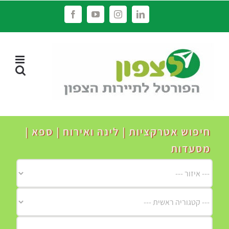
לג
Facebook
YouTube
Instagram
LinkedIn
תוכן
חיפוש אטרקציות | לינה ואירוח | ספא |
מסעדות