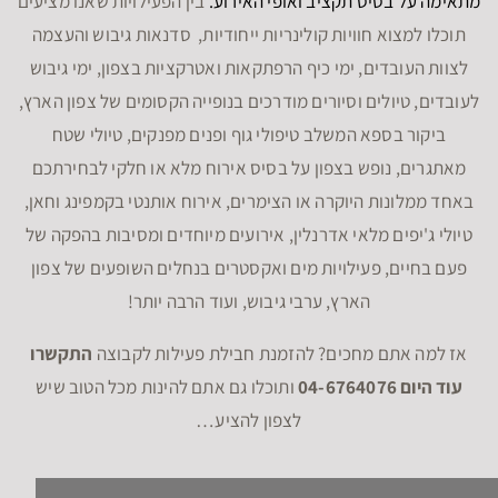
מתאימה על בסיס תקציב ואופי האירוע.
בין הפעילויות שאנו מציעים
תוכלו למצוא חוויות קולינריות ייחודיות, סדנאות גיבוש והעצמה
לצוות העובדים, ימי כיף הרפתקאות ואטרקציות בצפון, ימי גיבוש
לעובדים, טיולים וסיורים מודרכים בנופייה הקסומים של צפון הארץ,
ביקור בספא המשלב טיפולי גוף ופנים מפנקים, טיולי שטח
מאתגרים, נופש בצפון על בסיס אירוח מלא או חלקי לבחירתכם
באחד ממלונות היוקרה או הצימרים, אירוח אותנטי בקמפינג וחאן,
טיולי ג'יפים מלאי אדרנלין, אירועים מיוחדים ומסיבות בהפקה של
פעם בחיים, פעילויות מים ואקסטרים בנחלים השופעים של צפון
הארץ, ערבי גיבוש, ועוד הרבה יותר!
אז למה אתם מחכים? להזמנת חבילת פעילות לקבוצה
התקשרו
עוד היום 04-6764076
ותוכלו גם אתם להינות מכל הטוב שיש
לצפון להציע…