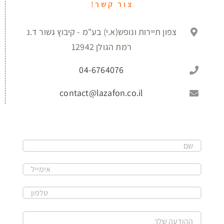
צור קשר!
צפון תיירות ונופש(א.י) בע"מ - קיבוץ גשור ד.נ
רמת הגולן 12942
04-6764076
contact@lazafon.co.il