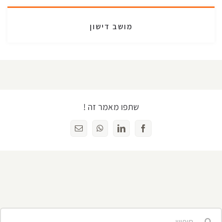
מושב דישון
שתפו מאמר זה !
Facebook
LinkedIn
WhatsApp
כתובת
דואר
אלקטרוני
יפוש...