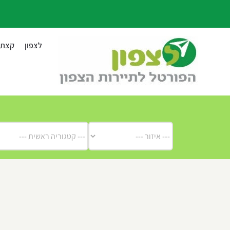
לג
תוכן
לצפון
קצת ע