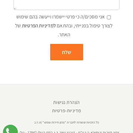
אני מסכים/ה כי פרטי יישמרו וייעשה בהם שימוש
לצורך טיפול בפנייתי, ובהתאם
למדיניות הפרטיות
של
האתר.
הצהרת נגישות
מדיניות-פרטיות
כל הזכויות שמורות לחברת "צפון תיירות ונופש" (א.י) ב
צפון תיירות ונופש(א.י) בע"מ - קיבוץ גשור ד.נ רמת הגולן 12942 - טל:
04-