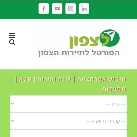
לג
Facebook
YouTube
Instagram
LinkedIn
תוכן
חיפוש אטרקציות | לינה ואירוח | ספא |
מסעדות