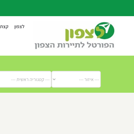
לג
תוכן
לצפון
קצת ע