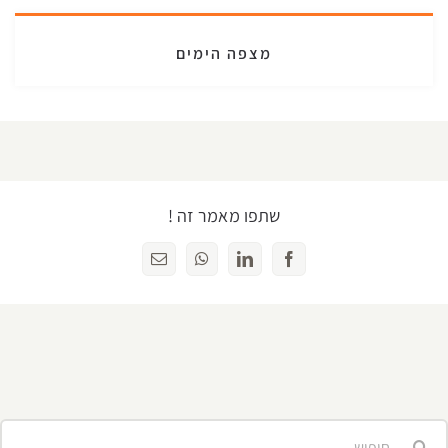
מצפה הימים
שתפו מאמר זה !
Facebook
LinkedIn
WhatsApp
כתובת
דואר
אלקטרוני
יפוש...