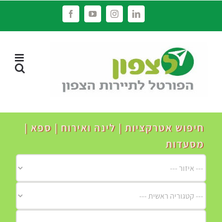
לג
Facebook
YouTube
Instagram
LinkedIn
תוכן
חיפוש אטרקציות | לינה ואירוח | ספא |
מסעדות