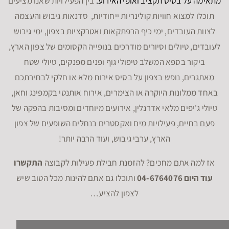
מתאימה על בסיס תקציב ואופי האירוע.
בין הפעילויות שאנו מציעים
תוכלו למצוא חוויות קולינריות ייחודיות, סדנאות גיבוש והעצמה
לצוות העובדים, ימי כיף הרפתקאות ואטרקציות בצפון, ימי גיבוש
לעובדים, טיולים וסיורים מודרכים בנופייה הקסומים של צפון הארץ,
ביקור בספא המשלב טיפולי גוף ופנים מפנקים, טיולי שטח
מאתגרים, נופש בצפון על בסיס אירוח מלא או חלקי לבחירתכם
באחד ממלונות היוקרה או הצימרים, אירוח אותנטי בקמפינג וחאן,
טיולי ג'יפים מלאי אדרנלין, אירועים מיוחדים ומסיבות בהפקה של
פעם בחיים, פעילויות מים ואקסטרים בנחלים השופעים של צפון
הארץ, ערבי גיבוש, ועוד הרבה יותר!
אז למה אתם מחכים? להזמנת חבילת פעילות לקבוצה
התקשרו
עוד היום 04-6764076
ותוכלו גם אתם להינות מכל הטוב שיש
לצפון להציע…