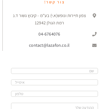
צור קשר!
צפון תיירות ונופש(א.י) בע"מ - קיבוץ גשור ד.נ
רמת הגולן 12942
04-6764076
contact@lazafon.co.il