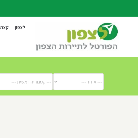
לג
תוכן
לצפון
קצת ע