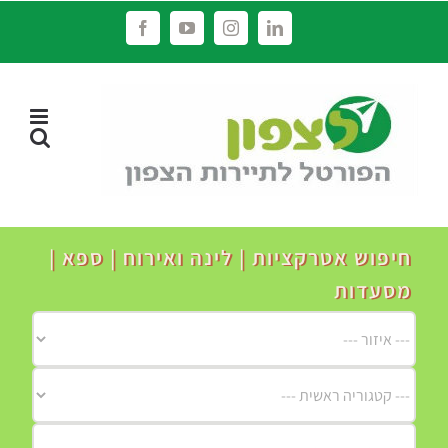
לג
Facebook
YouTube
Instagram
LinkedIn
תוכן
חיפוש אטרקציות | לינה ואירוח | ספא |
מסעדות