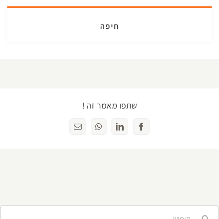
חיפה
שתפו מאמר זה !
Facebook
LinkedIn
WhatsApp
כתובת
דואר
אלקטרוני
יפוש...