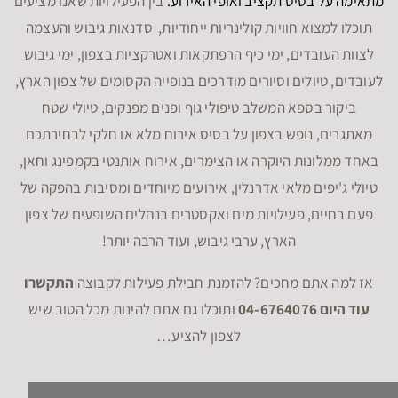
מתאימה על בסיס תקציב ואופי האירוע.
בין הפעילויות שאנו מציעים
תוכלו למצוא חוויות קולינריות ייחודיות, סדנאות גיבוש והעצמה
לצוות העובדים, ימי כיף הרפתקאות ואטרקציות בצפון, ימי גיבוש
לעובדים, טיולים וסיורים מודרכים בנופייה הקסומים של צפון הארץ,
ביקור בספא המשלב טיפולי גוף ופנים מפנקים, טיולי שטח
מאתגרים, נופש בצפון על בסיס אירוח מלא או חלקי לבחירתכם
באחד ממלונות היוקרה או הצימרים, אירוח אותנטי בקמפינג וחאן,
טיולי ג'יפים מלאי אדרנלין, אירועים מיוחדים ומסיבות בהפקה של
פעם בחיים, פעילויות מים ואקסטרים בנחלים השופעים של צפון
הארץ, ערבי גיבוש, ועוד הרבה יותר!
אז למה אתם מחכים? להזמנת חבילת פעילות לקבוצה
התקשרו
עוד היום 04-6764076
ותוכלו גם אתם להינות מכל הטוב שיש
לצפון להציע…