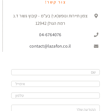
צור קשר!
צפון תיירות ונופש(א.י) בע"מ - קיבוץ גשור ד.נ
רמת הגולן 12942
04-6764076
contact@lazafon.co.il