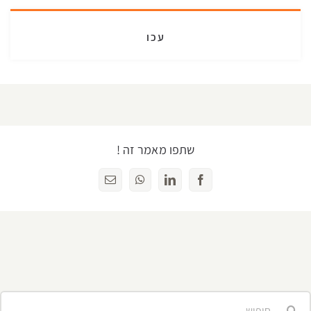
עכו
שתפו מאמר זה !
Facebook
LinkedIn
WhatsApp
כתובת
דואר
אלקטרוני
יפוש...