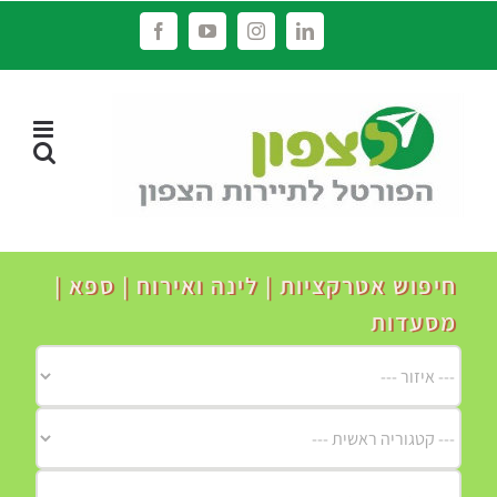
לג
Facebook
YouTube
Instagram
LinkedIn
תוכן
חיפוש אטרקציות | לינה ואירוח | ספא |
מסעדות