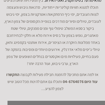
מתאימה על בסיס תקציב ואופי האירוע.
בין הפעילויות שאנו מציעים
תוכלו למצוא חוויות קולינריות ייחודיות, סדנאות גיבוש והעצמה
לצוות העובדים, ימי כיף הרפתקאות ואטרקציות בצפון, ימי גיבוש
לעובדים, טיולים וסיורים מודרכים בנופייה הקסומים של צפון הארץ,
ביקור בספא המשלב טיפולי גוף ופנים מפנקים, טיולי שטח
מאתגרים, נופש בצפון על בסיס אירוח מלא או חלקי לבחירתכם
באחד ממלונות היוקרה או הצימרים, אירוח אותנטי בקמפינג וחאן,
טיולי ג'יפים מלאי אדרנלין, אירועים מיוחדים ומסיבות בהפקה של
פעם בחיים, פעילויות מים ואקסטרים בנחלים השופעים של צפון
הארץ, ערבי גיבוש, ועוד הרבה יותר!
אז למה אתם מחכים? להזמנת חבילת פעילות לקבוצה
התקשרו
עוד היום 04-6764076
ותוכלו גם אתם להינות מכל הטוב שיש
לצפון להציע…