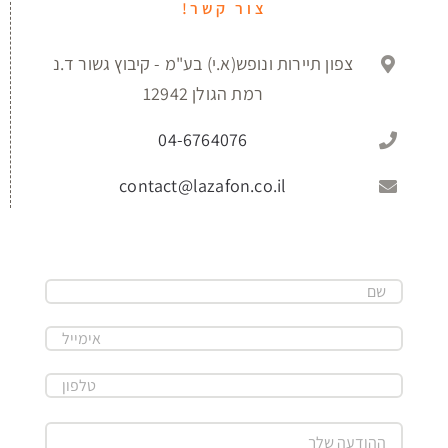
צור קשר!
צפון תיירות ונופש(א.י) בע"מ - קיבוץ גשור ד.נ
רמת הגולן 12942
04-6764076
contact@lazafon.co.il