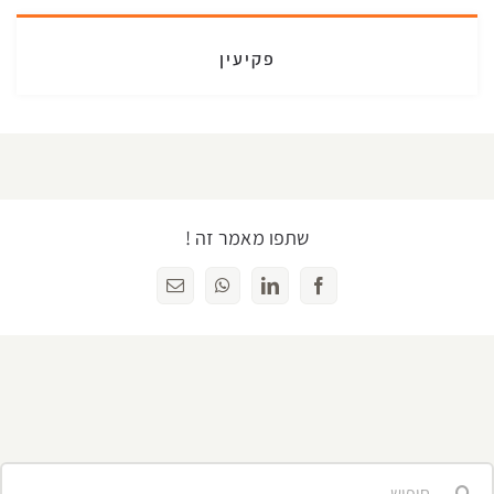
פקיעין
שתפו מאמר זה !
Facebook
LinkedIn
WhatsApp
כתובת
דואר
אלקטרוני
יפוש...