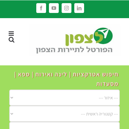
לג
Facebook
YouTube
Instagram
LinkedIn
תוכן
חיפוש אטרקציות | לינה ואירוח | ספא |
מסעדות