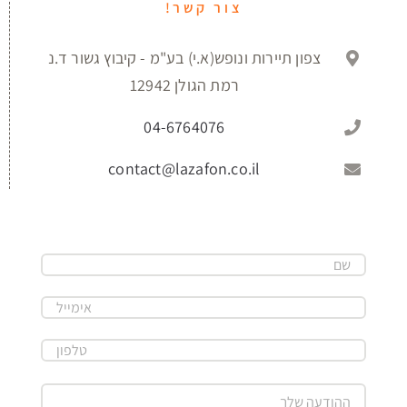
צור קשר!
צפון תיירות ונופש(א.י) בע"מ - קיבוץ גשור ד.נ
רמת הגולן 12942
04-6764076
contact@lazafon.co.il