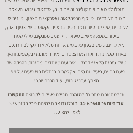
מתאימה על בסיס תקציב ואופי האירוע.
בין הפעילויות שאנו מציעים
תוכלו למצוא חוויות קולינריות ייחודיות, סדנאות גיבוש והעצמה
לצוות העובדים, ימי כיף הרפתקאות ואטרקציות בצפון, ימי גיבוש
לעובדים, טיולים וסיורים מודרכים בנופייה הקסומים של צפון הארץ,
ביקור בספא המשלב טיפולי גוף ופנים מפנקים, טיולי שטח
מאתגרים, נופש בצפון על בסיס אירוח מלא או חלקי לבחירתכם
באחד ממלונות היוקרה או הצימרים, אירוח אותנטי בקמפינג וחאן,
טיולי ג'יפים מלאי אדרנלין, אירועים מיוחדים ומסיבות בהפקה של
פעם בחיים, פעילויות מים ואקסטרים בנחלים השופעים של צפון
הארץ, ערבי גיבוש, ועוד הרבה יותר!
אז למה אתם מחכים? להזמנת חבילת פעילות לקבוצה
התקשרו
עוד היום 04-6764076
ותוכלו גם אתם להינות מכל הטוב שיש
לצפון להציע…