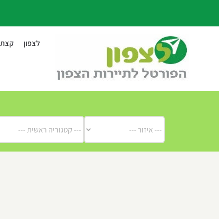
לג
תוכן
לצפון
קצת ע