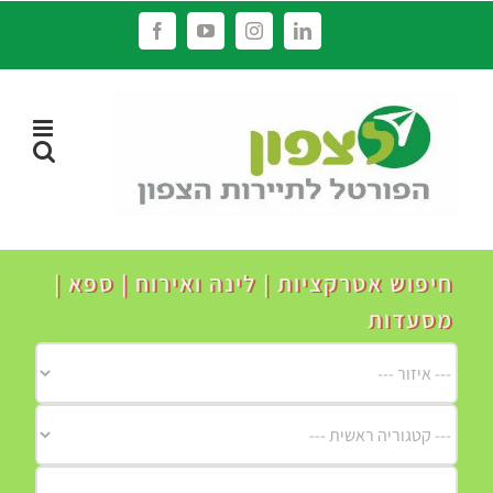
לג
Facebook
YouTube
Instagram
LinkedIn
תוכן
חיפוש אטרקציות | לינה ואירוח | ספא |
מסעדות