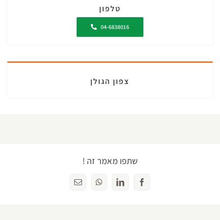
טלפון
04-6838016
צפון הגולן
שתפו מאמר זה !
Facebook
LinkedIn
WhatsApp
כתובת
דואר
אלקטרוני