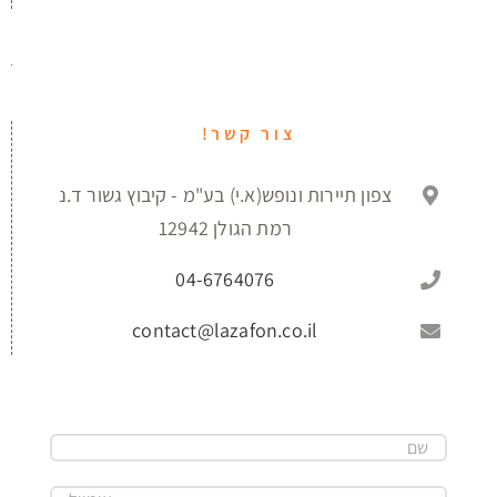
צור קשר!
צפון תיירות ונופש(א.י) בע"מ - קיבוץ גשור ד.נ
רמת הגולן 12942
04-6764076
contact@lazafon.co.il