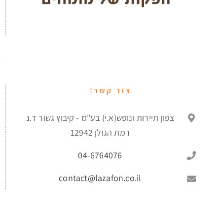
צור קשר!
צפון תיירות ונופש(א.י) בע"מ - קיבוץ גשור ד.נ
רמת הגולן 12942
04-6764076
contact@lazafon.co.il