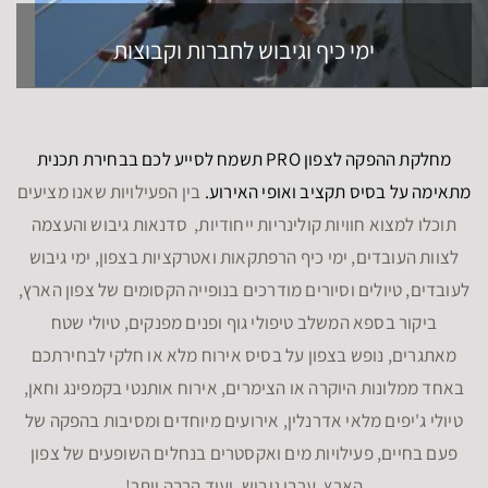
ימי כיף וגיבוש לחברות וקבוצות
מחלקת ההפקה לצפון PRO תשמח לסייע לכם בבחירת תכנית
מתאימה על בסיס תקציב ואופי האירוע.
בין הפעילויות שאנו מציעים
תוכלו למצוא חוויות קולינריות ייחודיות, סדנאות גיבוש והעצמה
לצוות העובדים, ימי כיף הרפתקאות ואטרקציות בצפון, ימי גיבוש
לעובדים, טיולים וסיורים מודרכים בנופייה הקסומים של צפון הארץ,
ביקור בספא המשלב טיפולי גוף ופנים מפנקים, טיולי שטח
מאתגרים, נופש בצפון על בסיס אירוח מלא או חלקי לבחירתכם
באחד ממלונות היוקרה או הצימרים, אירוח אותנטי בקמפינג וחאן,
טיולי ג'יפים מלאי אדרנלין, אירועים מיוחדים ומסיבות בהפקה של
פעם בחיים, פעילויות מים ואקסטרים בנחלים השופעים של צפון
הארץ, ערבי גיבוש, ועוד הרבה יותר!