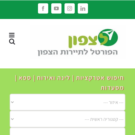
לג
Facebook
YouTube
Instagram
LinkedIn
תוכן
חיפוש אטרקציות | לינה ואירוח | ספא |
מסעדות