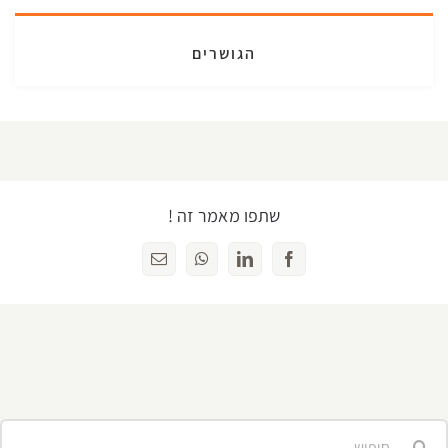
הגושרים
שתפו מאמר זה !
Facebook
LinkedIn
WhatsApp
כתובת
דואר
אלקטרוני
יפוש...