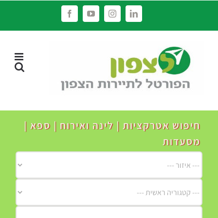
לג
Facebook
YouTube
Instagram
LinkedIn
תוכן
חיפוש אטרקציות | לינה ואירוח | ספא |
מסעדות