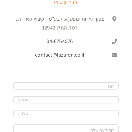
צור קשר!
צפון תיירות ונופש(א.י) בע"מ - קיבוץ גשור ד.נ
רמת הגולן 12942
04-6764076
contact@lazafon.co.il