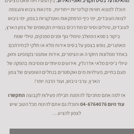
מתאימה על בסיס תקציב ואופי האירוע.
בין הפעילויות שאנו מציעים
תוכלו למצוא חוויות קולינריות ייחודיות, סדנאות גיבוש והעצמה
לצוות העובדים, ימי כיף הרפתקאות ואטרקציות בצפון, ימי גיבוש
לעובדים, טיולים וסיורים מודרכים בנופייה הקסומים של צפון הארץ,
ביקור בספא המשלב טיפולי גוף ופנים מפנקים, טיולי שטח
מאתגרים, נופש בצפון על בסיס אירוח מלא או חלקי לבחירתכם
באחד ממלונות היוקרה או הצימרים, אירוח אותנטי בקמפינג וחאן,
טיולי ג'יפים מלאי אדרנלין, אירועים מיוחדים ומסיבות בהפקה של
פעם בחיים, פעילויות מים ואקסטרים בנחלים השופעים של צפון
הארץ, ערבי גיבוש, ועוד הרבה יותר!
אז למה אתם מחכים? להזמנת חבילת פעילות לקבוצה
התקשרו
עוד היום 04-6764076
ותוכלו גם אתם להינות מכל הטוב שיש
לצפון להציע…