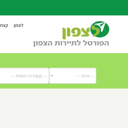
לג
תוכן
לצפון
קצת ע