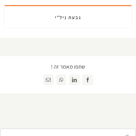
גבעת ניל"י
שתפו מאמר זה !
Facebook
LinkedIn
WhatsApp
כתובת
דואר
אלקטרוני
יפוש...