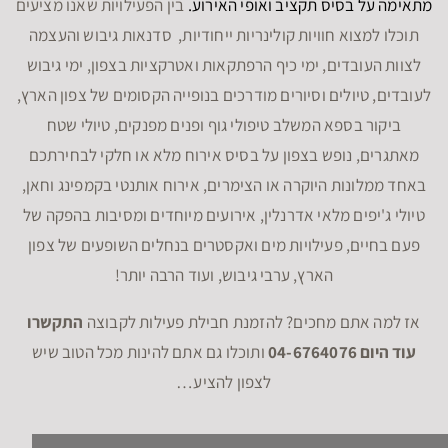
מתאימה על בסיס תקציב ואופי האירוע.
בין הפעילויות שאנו מציעים
תוכלו למצוא חוויות קולינריות ייחודיות, סדנאות גיבוש והעצמה
לצוות העובדים, ימי כיף הרפתקאות ואטרקציות בצפון, ימי גיבוש
לעובדים, טיולים וסיורים מודרכים בנופייה הקסומים של צפון הארץ,
ביקור בספא המשלב טיפולי גוף ופנים מפנקים, טיולי שטח
מאתגרים, נופש בצפון על בסיס אירוח מלא או חלקי לבחירתכם
באחד ממלונות היוקרה או הצימרים, אירוח אותנטי בקמפינג וחאן,
טיולי ג'יפים מלאי אדרנלין, אירועים מיוחדים ומסיבות בהפקה של
פעם בחיים, פעילויות מים ואקסטרים בנחלים השופעים של צפון
הארץ, ערבי גיבוש, ועוד הרבה יותר!
אז למה אתם מחכים? להזמנת חבילת פעילות לקבוצה
התקשרו
עוד היום 04-6764076
ותוכלו גם אתם להינות מכל הטוב שיש
לצפון להציע…