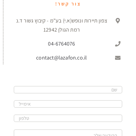
צור קשר!
צפון תיירות ונופש(א.י) בע"מ - קיבוץ גשור ד.נ
רמת הגולן 12942
04-6764076
contact@lazafon.co.il