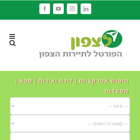
לג
Facebook
YouTube
Instagram
LinkedIn
תוכן
חיפוש אטרקציות | לינה ואירוח | ספא |
מסעדות