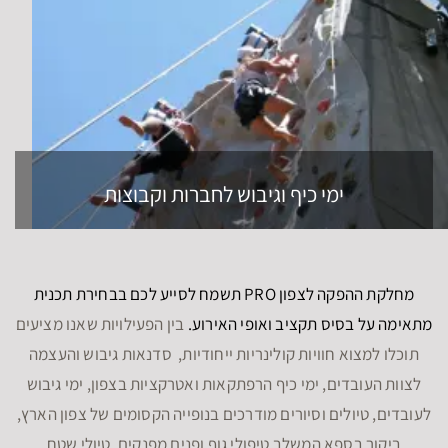
ימי כיף וגיבוש לחברות וקבוצות
מחלקת ההפקה לצפון PRO תשמח לסייע לכם בבחירת תכנית
מתאימה על בסיס תקציב ואופי האירוע.
בין הפעילויות שאנו מציעים
תוכלו למצוא חוויות קולינריות ייחודיות, סדנאות גיבוש והעצמה
לצוות העובדים, ימי כיף הרפתקאות ואטרקציות בצפון, ימי גיבוש
לעובדים, טיולים וסיורים מודרכים בנופייה הקסומים של צפון הארץ,
ביקור בספא המשלב טיפולי גוף ופנים מפנקים, טיולי שטח