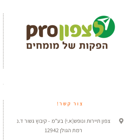
צור קשר!
צפון תיירות ונופש(א.י) בע"מ - קיבוץ גשור ד.נ
רמת הגולן 12942