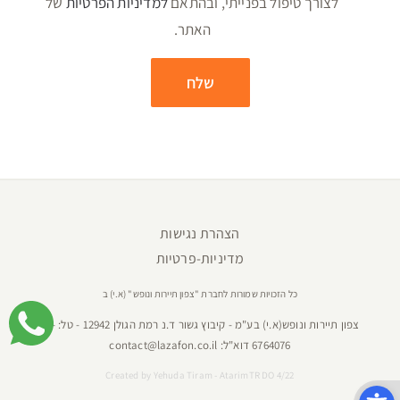
לצורך טיפול בפנייתי, ובהתאם
למדיניות הפרטיות
של
האתר.
הצהרת נגישות
מדיניות-פרטיות
כל הזכויות שמורות לחברת "צפון תיירות ונופש" (א.י) ב
צפון תיירות ונופש(א.י) בע"מ - קיבוץ גשור ד.נ רמת הגולן 12942 - טל:
04-
6764076
דוא"ל:
contact@lazafon.co.il
Created by
Yehuda Tiram - AtarimTR DO 4/22
פתח סרגל נגישות