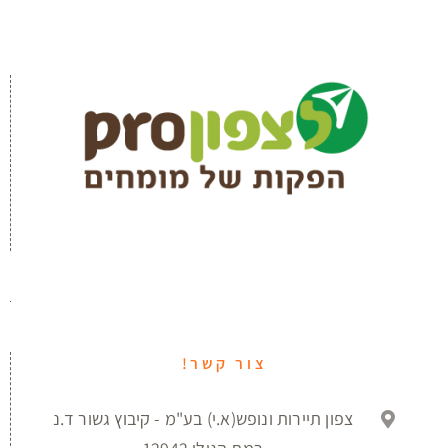
צור קשר!
צפון תיירות ונופש(א.י) בע"מ - קיבוץ גשור ד.נ