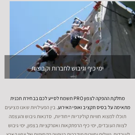
ימי כיף וגיבוש לחברות וקבוצות
מחלקת ההפקה לצפון PRO תשמח לסייע לכם בבחירת תכנית
מתאימה על בסיס תקציב ואופי האירוע.
בין הפעילויות שאנו מציעים
תוכלו למצוא חוויות קולינריות ייחודיות, סדנאות גיבוש והעצמה
לצוות העובדים, ימי כיף הרפתקאות ואטרקציות בצפון, ימי גיבוש
לעובדים, טיולים וסיורים מודרכים בנופייה הקסומים של צפון הארץ,