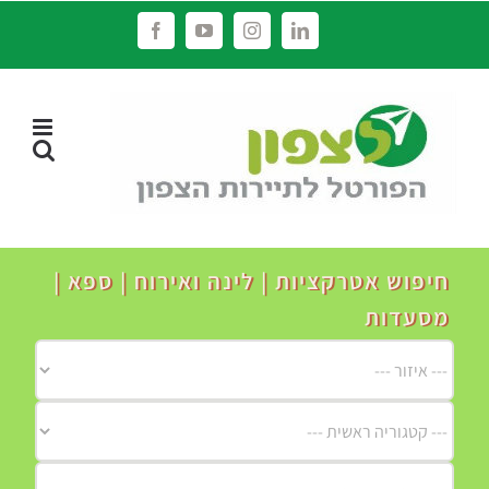
לג
Facebook
YouTube
Instagram
LinkedIn
תוכן
חיפוש אטרקציות | לינה ואירוח | ספא |
מסעדות