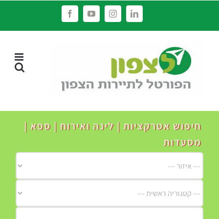
לג
Facebook
YouTube
Instagram
LinkedIn
תוכן
חיפוש אטרקציות | לינה ואירוח | ספא |
מסעדות