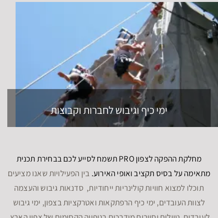
ימי כיף וגיבוש לחברות וקבוצות
מחלקת ההפקה לצפון PRO תשמח לסייע לכם בבחירת תכנית
מתאימה על בסיס תקציב ואופי האירוע.
בין הפעילויות שאנו מציעים
תוכלו למצוא חוויות קולינריות ייחודיות, סדנאות גיבוש והעצמה
לצוות העובדים, ימי כיף הרפתקאות ואטרקציות בצפון, ימי גיבוש
לעובדים, טיולים וסיורים מודרכים בנופייה הקסומים של צפון הארץ,