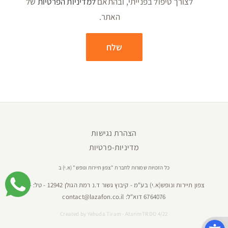
לצורך טיפול בפנייתי, ובהתאם
למדיניות הפרטיות
של
האתר.
הצהרת נגישות
מדיניות-פרטיות
כל הזכויות שמורות לחברת "צפון תיירות ונופש" (א.י) ב
צפון תיירות ונופש(א.י) בע"מ - קיבוץ גשור ד.נ רמת הגולן 12942 - טל:
04-
6764076
דוא"ל:
contact@lazafon.co.il
Created by
Yehuda Tiram - AtarimTR DO 4/22
פתח סרגל נגישות