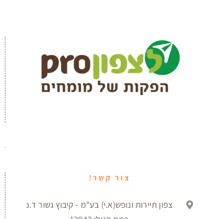
צור קשר!
צפון תיירות ונופש(א.י) בע"מ - קיבוץ גשור ד.נ