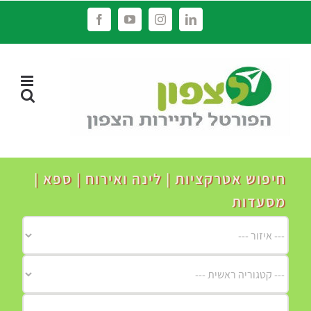
לג
Facebook
YouTube
Instagram
LinkedIn
תוכן
חיפוש אטרקציות | לינה ואירוח | ספא |
מסעדות