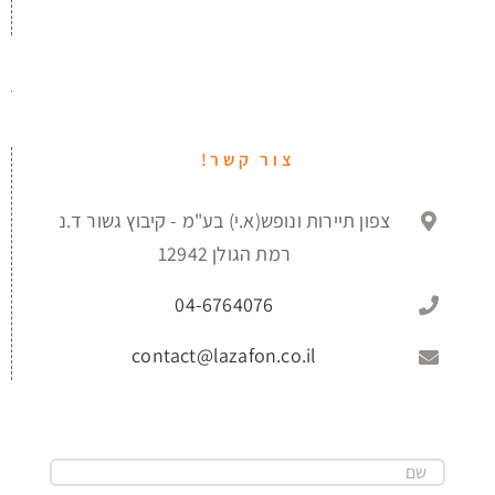
צור קשר!
צפון תיירות ונופש(א.י) בע"מ - קיבוץ גשור ד.נ
רמת הגולן 12942
04-6764076
contact@lazafon.co.il