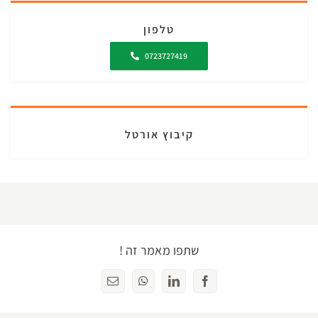
טלפון
0723727419
קיבוץ אורטל
שתפו מאמר זה !
Facebook
LinkedIn
WhatsApp
כתובת
דואר
אלקטרוני