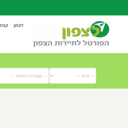
לג
תוכן
לצפון
קצת ע