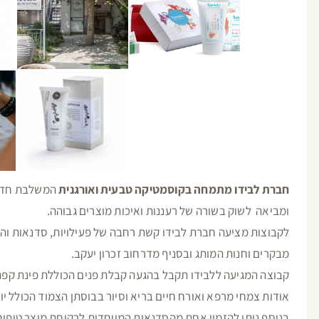
חברת לבידו מתמחה בקוסמטיקה טבעית ואורגנית
המשלבת חדשנ
ומביאה לשוק בשורה של רעננות ואיכות מוצרים גבוהה.
לקבוצות מציעה חברת לבידו קשת רחבה של פעילויות, סדנאות והר
מבקרים וחנות המותג ובסניף מדרחוב זכרון יעקב.
קבוצה המגיעה ללבידו תקבל בהגעה קבלת פנים הכוללת פינת קפ
אודות צמחי מרפא ואורח חיים בריא וסיור בבוסתן הצמוד הכולל יותר מ 50 צמחי בושם(בנ
בנוסף ניתן להזמין אחת מהסדנאות המיוחדות לרקיחת מוצר טיפוח 