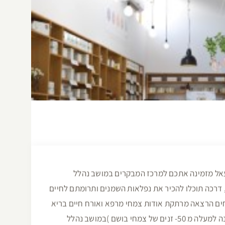
רעאל מזמינה אתכם למרכז המבקרים במושב נהלל
, דרכה תוכלו להכיר את נפלאות השמנים ותרומתם לחיים
צמחים הרצאה מרתקת אודות צמחי מרפא ואורח חיים בריא
– בעברית, אנגלית ורוסית סיור מודרך בבוסתן צמחים ייחודי המונה למעלה מ 50- זנים של צמחי בושם )במושב נהלל