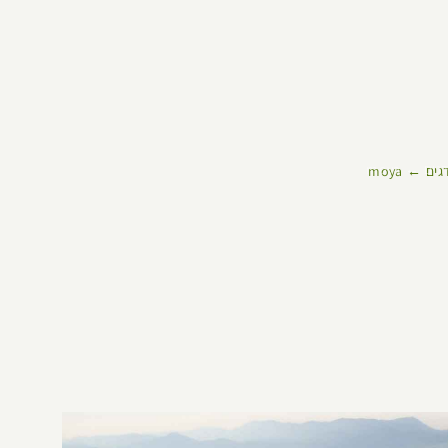
גים
moya