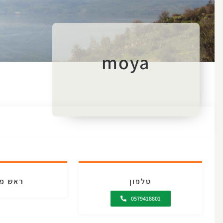
moya
טלפון
ראש פי
0579418801