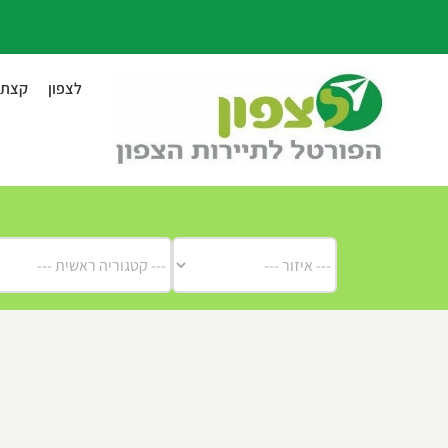
לג
תוכן
לצפון
קצת ע