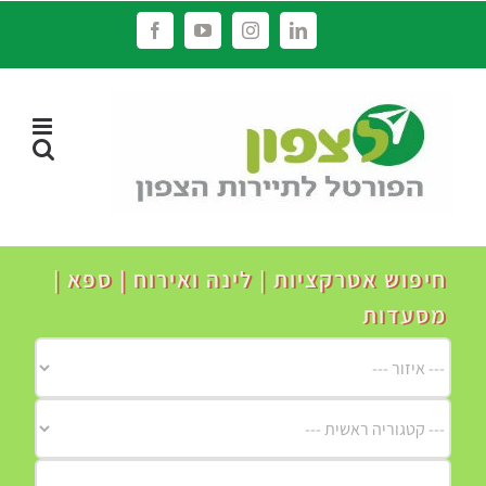
לג
Facebook
YouTube
Instagram
LinkedIn
תוכן
חיפוש אטרקציות | לינה ואירוח | ספא |
מסעדות