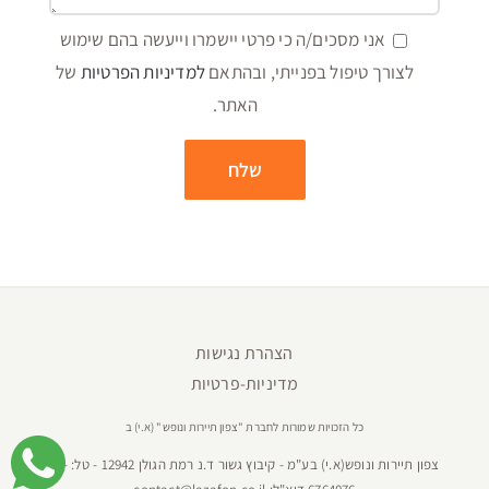
אני מסכים/ה כי פרטי יישמרו וייעשה בהם שימוש
לצורך טיפול בפנייתי, ובהתאם
למדיניות הפרטיות
של
האתר.
הצהרת נגישות
מדיניות-פרטיות
כל הזכויות שמורות לחברת "צפון תיירות ונופש" (א.י) ב
צפון תיירות ונופש(א.י) בע"מ - קיבוץ גשור ד.נ רמת הגולן 12942 - טל:
04-