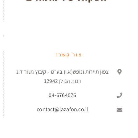
צור קשר!
צפון תיירות ונופש(א.י) בע"מ - קיבוץ גשור ד.נ
רמת הגולן 12942
04-6764076
contact@lazafon.co.il