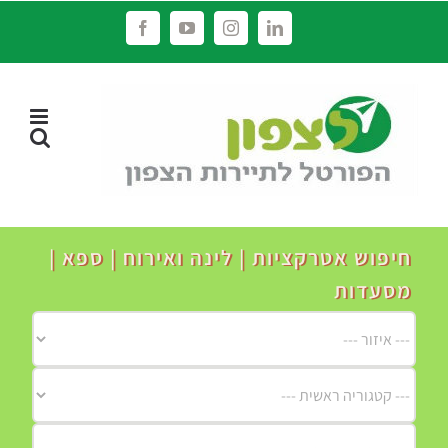
לג
Facebook
YouTube
Instagram
LinkedIn
תוכן
חיפוש אטרקציות | לינה ואירוח | ספא |
מסעדות