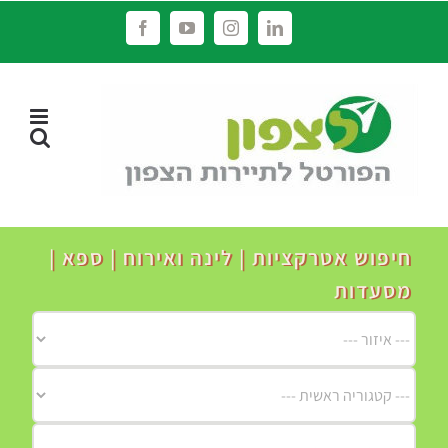
לג
Facebook
YouTube
Instagram
LinkedIn
תוכן
חיפוש אטרקציות | לינה ואירוח | ספא |
מסעדות