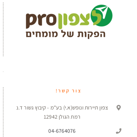
צור קשר!
צפון תיירות ונופש(א.י) בע"מ - קיבוץ גשור ד.נ
רמת הגולן 12942
04-6764076