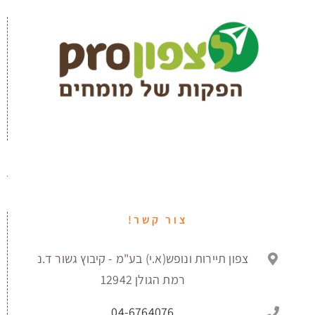
צור קשר!
צפון תיירות ונופש(א.י) בע"מ - קיבוץ גשור ד.נ
רמת הגולן 12942
04-6764076