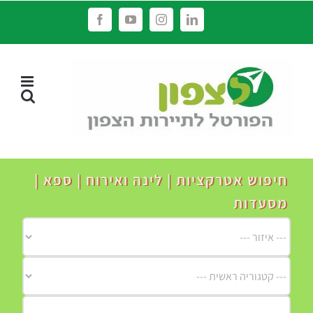
לג
Facebook
YouTube
Instagram
LinkedIn
תוכן
חיפוש אטרקציות | לינה ואירוח | ספא |
מסעדות