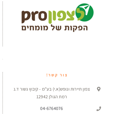
צור קשר!
צפון תיירות ונופש(א.י) בע"מ - קיבוץ גשור ד.נ
רמת הגולן 12942
04-6764076