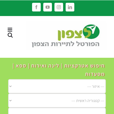
לג
Facebook
YouTube
Instagram
LinkedIn
תוכן
חיפוש אטרקציות | לינה ואירוח | ספא |
מסעדות