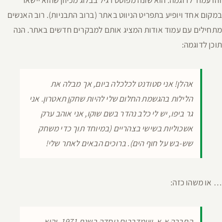
זהו עמוד לדוגמה. הוא שונה מפוסט רגיל בבלוג מכיוון שהוא יישאר
במקום אחד ויופיע בתפריט הניווט באתר (ברוב התבניות). רוב האנשים
מתחילים עם עמוד אודות המציג אותם למבקרים חדשים באתר. הנה
תוכן לדוגמה:
אהלן! אני סטודנט לכלכלה ביום, אך מבלה את
הלילות בהגשמת החלום שלי להיות שחקן תאטרון. אני
גר ביפו, יש לי כלב נהדר בשם שוקו, אני אוהב ערק
אשכוליות בשישי בצהריים (במיוחד תוך כדי משחק
שש-בש על חוף הים). ברוכים הבאים לאתר שלי!
… או משהו כזה:
החברה א.א. שומדברים נוסדה בשנת 1971, והיא