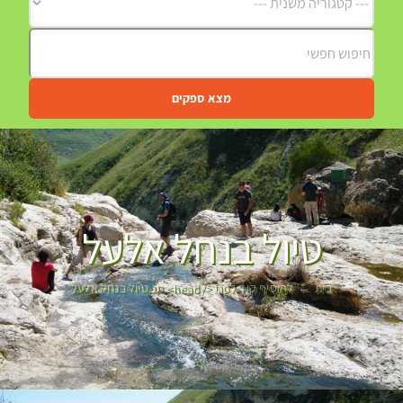
מצא ספקים
טיול בנחל אלעל
בית
להוסיף קוד לפני </head> תג.
טיול בנחל אלעל