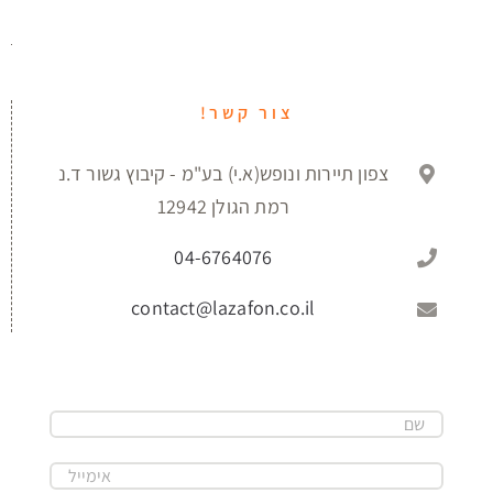
צור קשר!
צפון תיירות ונופש(א.י) בע"מ - קיבוץ גשור ד.נ
רמת הגולן 12942
04-6764076
contact@lazafon.co.il