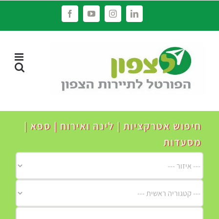
לג
Facebook
YouTube
Instagram
LinkedIn
תוכן
חיפוש אטרקציות | לינה ואירוח | ספא |
מסעדות