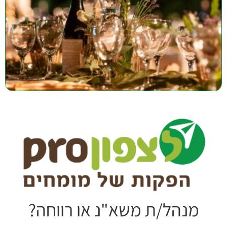
מנהל/ת משא"נ או רווחה?