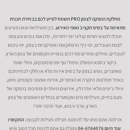
מחלקת ההפקה לצפון PRO תשמח לסייע לכם בבחירת תכנית
מתאימה על בסיס תקציב ואופי האירוע.
בין הפעילויות שאנו מציעים
תוכלו למצוא חוויות קולינריות ייחודיות, סדנאות גיבוש והעצמה
לצוות העובדים, ימי כיף הרפתקאות ואטרקציות בצפון, ימי גיבוש
לעובדים, טיולים וסיורים מודרכים בנופייה הקסומים של צפון הארץ,
ביקור בספא המשלב טיפולי גוף ופנים מפנקים, טיולי שטח
מאתגרים, נופש בצפון על בסיס אירוח מלא או חלקי לבחירתכם
באחד ממלונות היוקרה או הצימרים, אירוח אותנטי בקמפינג וחאן,
טיולי ג'יפים מלאי אדרנלין, אירועים מיוחדים ומסיבות בהפקה של
פעם בחיים, פעילויות מים ואקסטרים בנחלים השופעים של צפון
הארץ, ערבי גיבוש, ועוד הרבה יותר!
אז למה אתם מחכים? להזמנת חבילת פעילות לקבוצה
התקשרו
עוד היום 04-6764076
ותוכלו גם אתם להינות מכל הטוב שיש